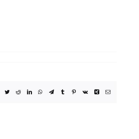
Facebook
Twitter
Reddit
LinkedIn
WhatsApp
Telegram
Tumblr
Pinterest
Vk
Xing
Email