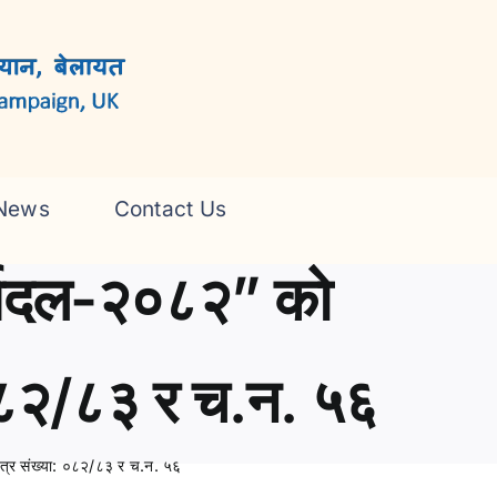
News
Contact Us
ार्यदल-२०८२” को
: ०८२/८३ र च.न. ५६
 पत्र संख्या: ०८२/८३ र च.न. ५६