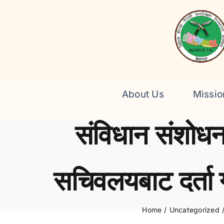
Skip
to
content
About Us
Missio
संविधान संशोधन
सचिवलयबाट दर्ता ग
Home
/
Uncategorized